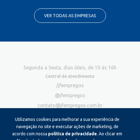
VER TODAS AS EMPRESAS
Segunda a Sexta, dias úteis, de 10 às 16h
Central de atendimento
/jfempregos
@jfempregos
contato@jfempregos.com.br
(32) 98415-3518*
Utilizamos cookies para melhorar a sua experiência de
Publicidade
navegação no site e executar ações de marketing, de
acordo com nossa
política de privacidade
. Ao clicar em
*Exclusivo para atendimento via chat. Não atendemos ligações neste