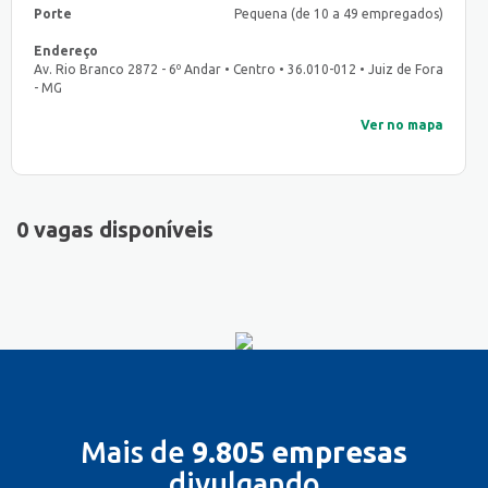
Porte
Pequena (de 10 a 49 empregados)
Endereço
Av. Rio Branco 2872 - 6º Andar • Centro • 36.010-012 • Juiz de Fora
- MG
Ver no mapa
0 vagas disponíveis
Mais de
9.805 empresas
divulgando