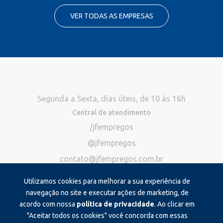
VER TODAS AS EMPRESAS
Segunda a Sexta, dias úteis, de 10 às 16h
Central de atendimento
/jfempregos
@jfempregos
contato@jfempregos.com.br
(32) 98415-3518*
Utilizamos cookies para melhorar a sua experiência de
Publicidade
navegação no site e executar ações de marketing, de
acordo com nossa
política de privacidade
. Ao clicar em
*Exclusivo para atendimento via chat. Não atendemos ligações neste
canal
"Aceitar todos os cookies" você concorda com essas