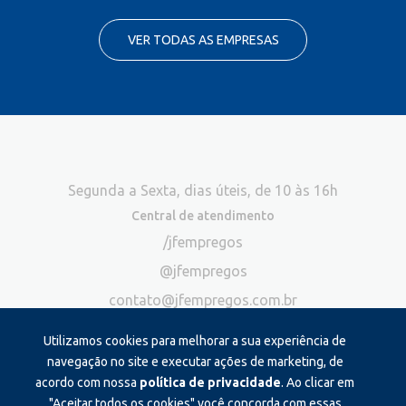
VER TODAS AS EMPRESAS
Segunda a Sexta, dias úteis, de 10 às 16h
Central de atendimento
/jfempregos
@jfempregos
contato@jfempregos.com.br
(32) 98415-3518*
Utilizamos cookies para melhorar a sua experiência de
Publicidade
navegação no site e executar ações de marketing, de
acordo com nossa
política de privacidade
. Ao clicar em
*Exclusivo para atendimento via chat. Não atendemos ligações neste
canal
"Aceitar todos os cookies" você concorda com essas