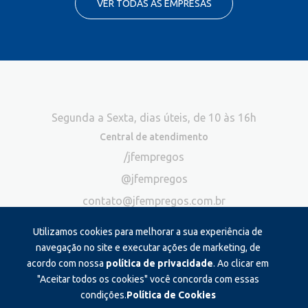
VER TODAS AS EMPRESAS
Segunda a Sexta, dias úteis, de 10 às 16h
Central de atendimento
/jfempregos
@jfempregos
contato@jfempregos.com.br
(32) 98415-3518*
Utilizamos cookies para melhorar a sua experiência de
Publicidade
navegação no site e executar ações de marketing, de
acordo com nossa
política de privacidade
. Ao clicar em
*Exclusivo para atendimento via chat. Não atendemos ligações neste
canal
"Aceitar todos os cookies" você concorda com essas
condições.
Política de Cookies
Produzido e administrado por: