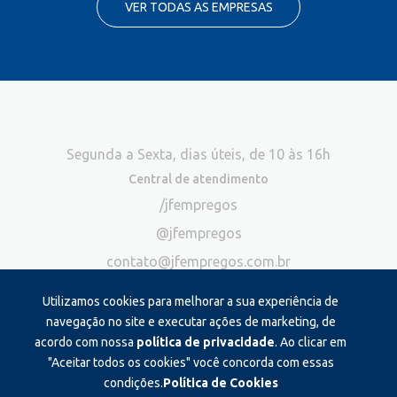
VER TODAS AS EMPRESAS
Segunda a Sexta, dias úteis, de 10 às 16h
Central de atendimento
/jfempregos
@jfempregos
contato@jfempregos.com.br
(32) 98415-3518*
Utilizamos cookies para melhorar a sua experiência de
Publicidade
navegação no site e executar ações de marketing, de
acordo com nossa
política de privacidade
. Ao clicar em
*Exclusivo para atendimento via chat. Não atendemos ligações neste
canal
"Aceitar todos os cookies" você concorda com essas
condições.
Política de Cookies
Produzido e administrado por: