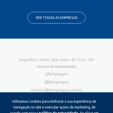
VER TODAS AS EMPRESAS
Segunda a Sexta, dias úteis, de 10 às 16h
Central de atendimento
/jfempregos
@jfempregos
contato@jfempregos.com.br
(32) 98415-3518*
Utilizamos cookies para melhorar a sua experiência de
Publicidade
navegação no site e executar ações de marketing, de