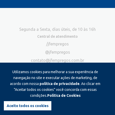
Segunda a Sexta, dias úteis, de 10 às 16h
Central de atendimento
/jfempregos
@jfempregos
contato@jfempregos.com.br
(32) 98415-3518*
Utilizamos cookies para melhorar a sua experiência de
Publicidade
navegação no site e executar ações de marketing, de
acordo com nossa
política de privacidade
. Ao clicar em
*Exclusivo para atendimento via chat. Não atendemos ligações neste
canal
"Aceitar todos os cookies" você concorda com essas
condições.
Política de Cookies
Produzido e administrado por:
Aceito todos os cookies
©2026 JF Empregos. Todos os direitos reservados