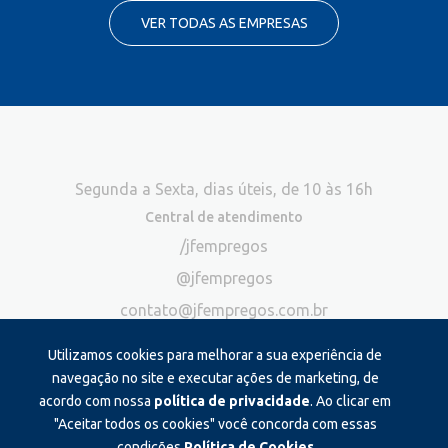
VER TODAS AS EMPRESAS
Segunda a Sexta, dias úteis, de 10 às 16h
Central de atendimento
/jfempregos
@jfempregos
contato@jfempregos.com.br
(32) 98415-3518*
Utilizamos cookies para melhorar a sua experiência de
Publicidade
navegação no site e executar ações de marketing, de
acordo com nossa
política de privacidade
. Ao clicar em
*Exclusivo para atendimento via chat. Não atendemos ligações neste
canal
"Aceitar todos os cookies" você concorda com essas
condições.
Política de Cookies