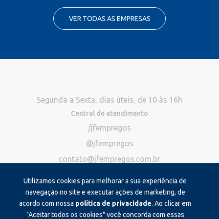
VER TODAS AS EMPRESAS
Segunda a Sexta, dias úteis, de 10 às 16h
Central de atendimento
/jfempregos
@jfempregos
contato@jfempregos.com.br
(32) 98415-3518*
Utilizamos cookies para melhorar a sua experiência de
Publicidade
navegação no site e executar ações de marketing, de
acordo com nossa
política de privacidade
. Ao clicar em
*Exclusivo para atendimento via chat. Não atendemos ligações neste
canal
"Aceitar todos os cookies" você concorda com essas