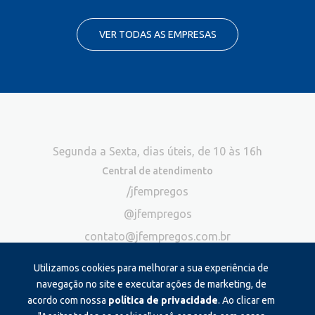
VER TODAS AS EMPRESAS
Segunda a Sexta, dias úteis, de 10 às 16h
Central de atendimento
/jfempregos
@jfempregos
contato@jfempregos.com.br
(32) 98415-3518*
Utilizamos cookies para melhorar a sua experiência de
Publicidade
navegação no site e executar ações de marketing, de
acordo com nossa
política de privacidade
. Ao clicar em
*Exclusivo para atendimento via chat. Não atendemos ligações neste