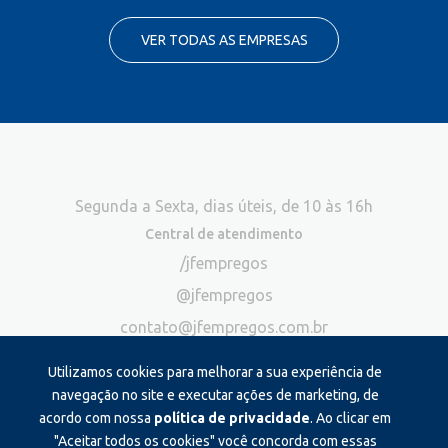
VER TODAS AS EMPRESAS
Segunda a Sexta, dias úteis, de 10 às 16h
Central de atendimento
/jfempregos
@jfempregos
contato@jfempregos.com.br
(32) 98415-3518*
Utilizamos cookies para melhorar a sua experiência de
Publicidade
navegação no site e executar ações de marketing, de
acordo com nossa
política de privacidade
. Ao clicar em
*Exclusivo para atendimento via chat. Não atendemos ligações neste
canal
"Aceitar todos os cookies" você concorda com essas