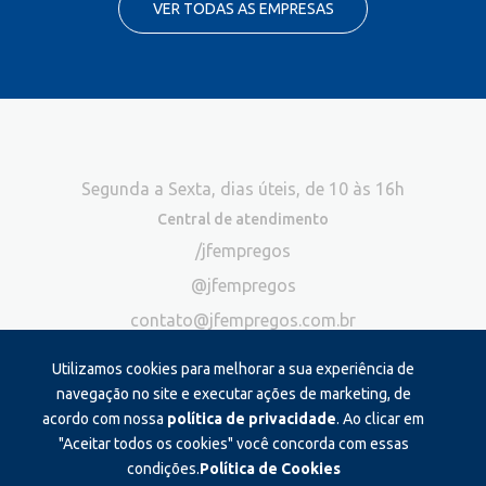
VER TODAS AS EMPRESAS
Segunda a Sexta, dias úteis, de 10 às 16h
Central de atendimento
/jfempregos
@jfempregos
contato@jfempregos.com.br
(32) 98415-3518*
Utilizamos cookies para melhorar a sua experiência de
Publicidade
navegação no site e executar ações de marketing, de
acordo com nossa
política de privacidade
. Ao clicar em
*Exclusivo para atendimento via chat. Não atendemos ligações neste
canal
"Aceitar todos os cookies" você concorda com essas
condições.
Política de Cookies
Produzido e administrado por: