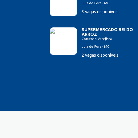
Juiz de Fora - MG
Estampador
3 vagas disponíveis
Esteticista
Farmacêutico
Ferramenteiro
SUPERMERCADO REI DO
ARROZ
Financeiro/Auxiliar Financeiro
Comércio Varejista
Fiscal de Caixa
Juiz de Fora - MG
Fonoaudi
2 vagas disponíveis
Fotógrafo
Garagista
Garçom
Gerente de Vendas
Gestão Hospitalar
Hotelaria
Jornalista
Lavador de Veículos
Logística
Manicure
Mecânico Automotivo