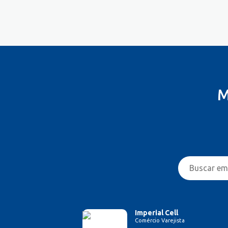
Controlador
Costureira/Costureiro Industrial
Cozinha/ Pizzaiolo
Cozinheiro
Cuidador de Crianças e Idosos
Desenvolvedor de Sistema
Designer de Interiores
M
Designer Gráfico
Educador Físico
Eletricista
Enfermeiro/Auxiliar de
Enfermagem
Engenharia (Outras)
Engenharia Civil
Engenharia de Produção
Engenharia Elétrica e Eletrônica
Engenharia Mecânica
Imperial Cell
Comércio Varejista
Entregador/Motoboy