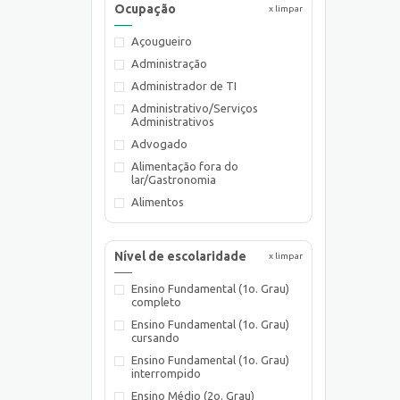
Ocupação
x limpar
Açougueiro
Administração
Administrador de TI
Administrativo/Serviços
Administrativos
Advogado
Alimentação fora do
lar/Gastronomia
Alimentos
Almoxarife
Ambientalista
Nível de escolaridade
x limpar
Arquiteto
Ensino Fundamental (1o. Grau)
Assistente de Planejamento
completo
Assistente de Suprimentos
Ensino Fundamental (1o. Grau)
Assistente Social
cursando
Atendente Comercial
Ensino Fundamental (1o. Grau)
interrompido
Auxiliar de Cozinha
Ensino Médio (2o. Grau)