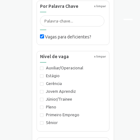
Por Palavra Chave
x limpar
Vagas para deficientes?
Nível de vaga
x limpar
Auxiliar/Operacional
Estágio
Gerência
Jovem Aprendiz
Júnior/Trainee
Pleno
Primeiro Emprego
Sênior
Supervisão/Coordenação
Técnico