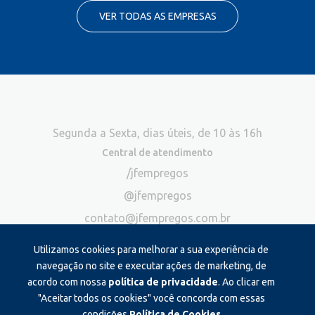
VER TODAS AS EMPRESAS
Segunda a Sexta, dias úteis, de 10 às 16h
Central de atendimento
/jfempregos
@jfempregos
contato@jfempregos.com.br
(32) 98415-3518*
Utilizamos cookies para melhorar a sua experiência de
Publicidade
navegação no site e executar ações de marketing, de
acordo com nossa
política de privacidade
. Ao clicar em
*Exclusivo para atendimento via chat. Não atendemos ligações neste
canal
"Aceitar todos os cookies" você concorda com essas
condições.
Política de Cookies