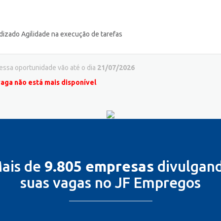
izado Agilidade na execução de tarefas
 essa oportunidade vão até o dia
21/07/2026
vaga não está mais disponível
ais de
9.805 empresas
divulgan
suas vagas no JF Empregos