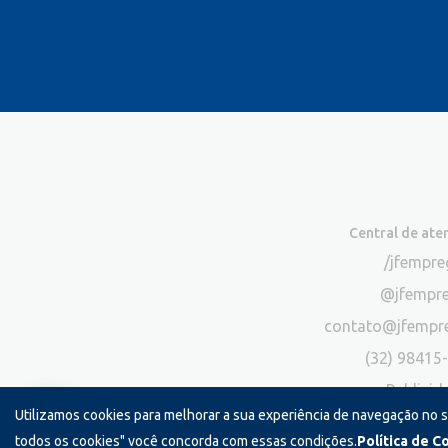
Central de at
/jfempr
@jfempr
contato@jfempr
(32) 98415
Publicid
Utilizamos cookies para melhorar a sua experiência de navegação no 
*Exclusivo para atendimento via chat. N
todos os cookies" você concorda com essas condições.
Política de C