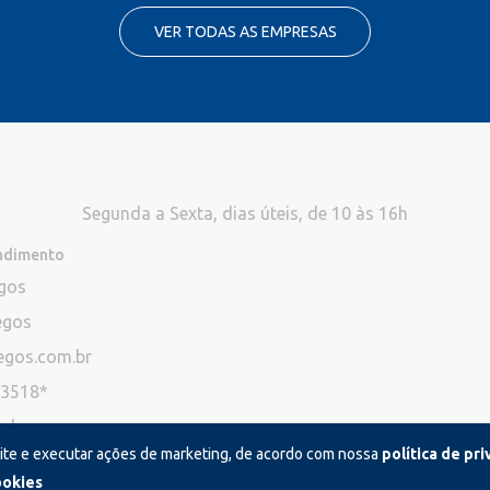
VER TODAS AS EMPRESAS
Segunda a Sexta, dias úteis, de 10 às 16h
endimento
egos
egos
egos.com.br
-3518*
ade
site e executar ações de marketing, de acordo com nossa
política de pr
ão atendemos ligações neste canal
ookies