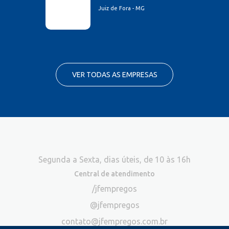
Juiz de Fora - MG
VER TODAS AS EMPRESAS
Segunda a Sexta, dias úteis, de 10 às 16h
Central de atendimento
/jfempregos
@jfempregos
contato@jfempregos.com.br