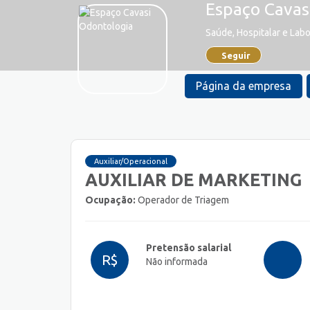
Espaço Cavas
Saúde, Hospitalar e Labo
Seguir
Página da empresa
Auxiliar/Operacional
AUXILIAR DE MARKETING
Ocupação:
Operador de Triagem
Pretensão salarial
R$
Não informada