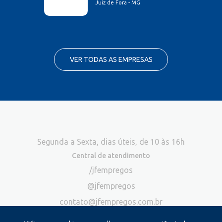
Juiz de Fora - MG
VER TODAS AS EMPRESAS
Segunda a Sexta, dias úteis, de 10 às 16h
Central de atendimento
/jfempregos
@jfempregos
contato@jfempregos.com.br
(32) 98415-3518*