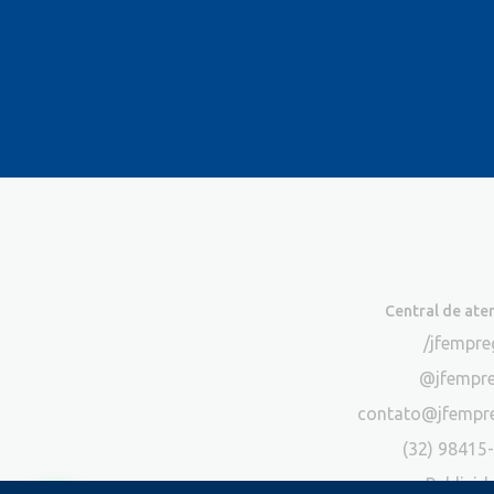
Central de at
/jfempr
@jfempr
contato@jfempr
(32) 98415
Publicid