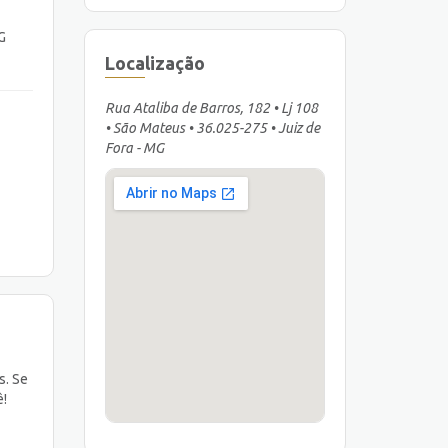
G
Localização
Rua Ataliba de Barros, 182 • Lj 108
• São Mateus • 36.025-275 • Juiz de
Fora - MG
s. Se
ê!