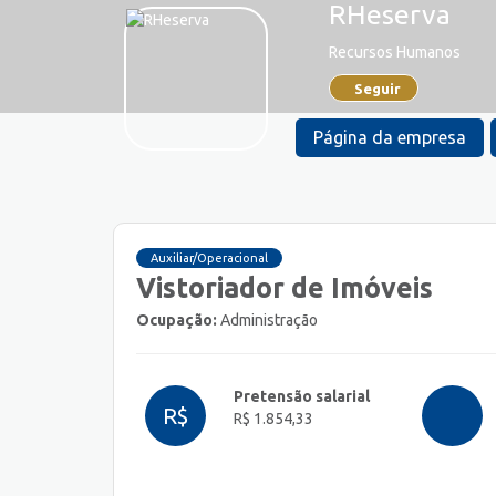
RHeserva
Recursos Humanos
Seguir
Página da empresa
Auxiliar/Operacional
Vistoriador de Imóveis
Ocupação:
Administração
Pretensão salarial
R$
R$ 1.854,33