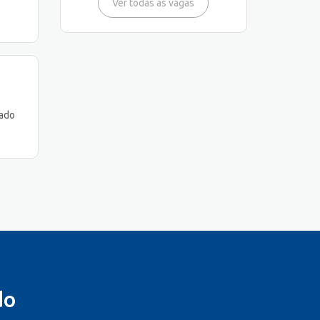
Ver todas as vagas
bado
do