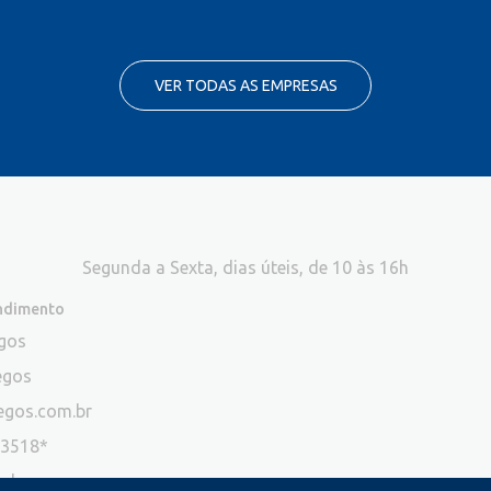
VER TODAS AS EMPRESAS
Segunda a Sexta, dias úteis, de 10 às 16h
endimento
egos
egos
egos.com.br
-3518*
ade