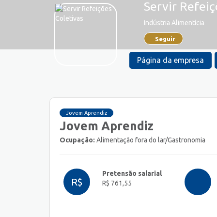
Servir Refeiç
Indústria Alimentícia
Seguir
Página da empresa
Jovem Aprendiz
Jovem Aprendiz
Ocupação:
Alimentação fora do lar/Gastronomia
Pretensão salarial
R$
R$ 761,55