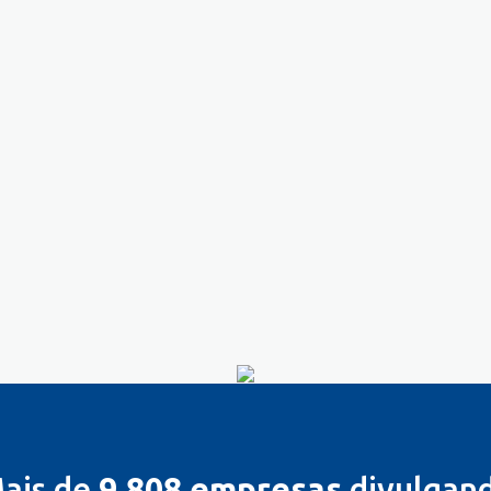
ais de
9.808 empresas
divulgan