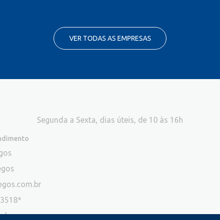
VER TODAS AS EMPRESAS
Segunda a Sexta, dias úteis, de 10 às 16h
endimento
egos
egos
egos.com.br
-3518*
ade