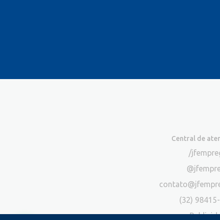
Central de at
/jfempr
@jfempr
contato@jfempr
(32) 98415
Publicid