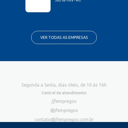
Juiz de Fora - MG
VER TODAS AS EMPRESAS
Segunda a Sexta, dias úteis, de 10 às 16h
Central de atendimento
/jfempregos
@jfempregos
contato@jfempregos.com.br