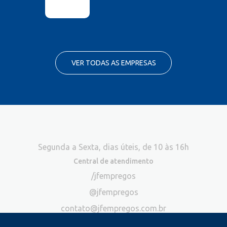
VER TODAS AS EMPRESAS
Segunda a Sexta, dias úteis, de 10 às 16h
Central de atendimento
/jfempregos
@jfempregos
contato@jfempregos.com.br
(32) 98415-3518*