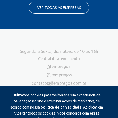
VER TODAS AS EMPRESAS
Segunda a Sexta, dias úteis, de 10 às 16h
Central de atendimento
/jfempregos
@jfempregos
contato@jfempregos.com.br
(32) 98415-3518*
Utilizamos cookies para melhorar a sua experiência de
Publicidade
navegação no site e executar ações de marketing, de
acordo com nossa
política de privacidade
. Ao clicar em
*Exclusivo para atendimento via chat. Não atendemos ligações neste
canal
"Aceitar todos os cookies" você concorda com essas