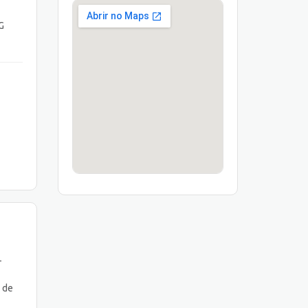
G
-
s de