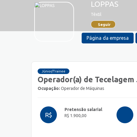
LOPPAS
Têxtil
Seguir
Página da empresa
Júnior/Trainee
Operador(a) de Tecelagem 
Ocupação:
Operador de Máquinas
Pretensão salarial
R$
R$ 1.900,00