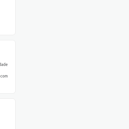
idade
o com