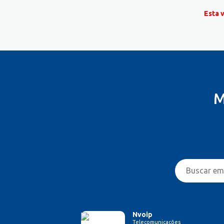
Esta 
M
Nvoip
Telecomunicações