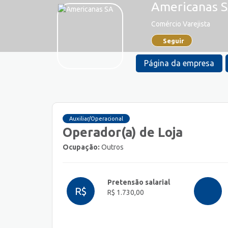
Americanas 
Comércio Varejista
Seguir
Página da empresa
Auxiliar/Operacional
Operador(a) de Loja
Ocupação:
Outros
Pretensão salarial
R$
R$ 1.730,00