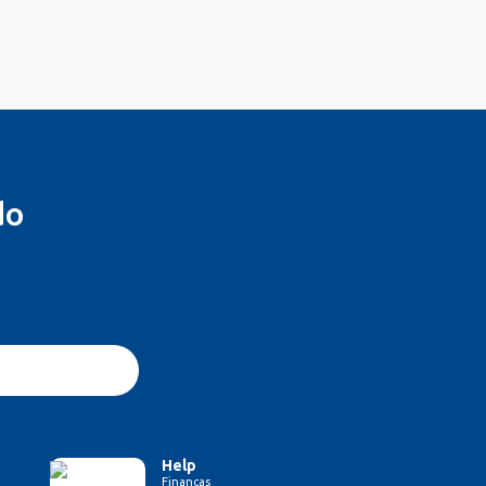
do
Help
Finanças