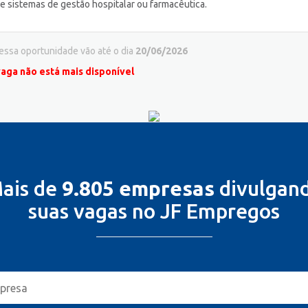
e sistemas de gestão hospitalar ou farmacêutica.
 essa oportunidade vão até o dia
20/06/2026
vaga não está mais disponível
ais de
9.805 empresas
divulgan
suas vagas no JF Empregos