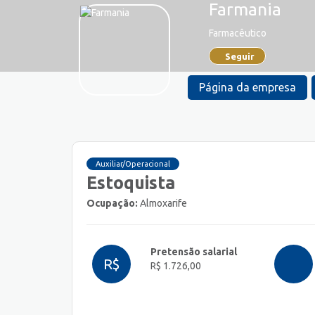
Farmania
Farmacêutico
Seguir
Página da empresa
Auxiliar/Operacional
Estoquista
Ocupação:
Almoxarife
Pretensão salarial
R$
R$ 1.726,00