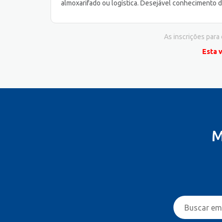
almoxarifado ou logística. Desejável conhecimento d
As inscrições para
Esta 
M