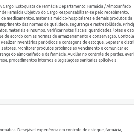
go: Estoquista de Farmácia Departamento: Farmácia / Almoxarifado
r de Farmácia Objetivo do Cargo Responsabilizar-se pelo recebimento,
o de medicamentos, materiais médico-hospitalares e demais produtos da
umprimento das normas de qualidade, segurança e rastreabilidade. Princi
s, materiais e insumos. Verificar notas fiscais, quantidades, lotes e dat
que de acordo com as normas de armazenamento e conservação. Controla
Realizar inventários periódicos e contagens de estoque. Separar e distri
s setores. Monitorar produtos próximos ao vencimento e comunicar ao
ança do almoxarifado e da farmácia. Auxiliar no controle de perdas, avari
sa, procedimentos internos e legislações sanitárias aplicáveis.
rmática. Desejável experiência em controle de estoque, farmácia,