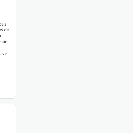
pais
as de
r
buir
as e