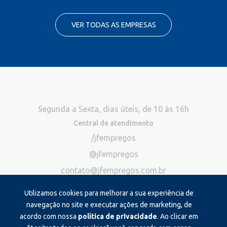
VER TODAS AS EMPRESAS
Segunda a Sexta, dias úteis, de 10 às 16h
Central de atendimento
/jfempregos
@jfempregos
contato@jfempregos.com.br
(32) 98415-3518*
Utilizamos cookies para melhorar a sua experiência de
Publicidade
navegação no site e executar ações de marketing, de
acordo com nossa
política de privacidade
. Ao clicar em
*Exclusivo para atendimento via chat. Não atendemos ligações neste