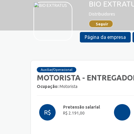
BIO EXTRAT
Distribuidores
Seguir
Página da empresa
Auxiliar/Operacional
MOTORISTA - ENTREGADO
Ocupação:
Motorista
Pretensão salarial
R$
R$ 2.191,00