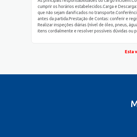
As principais responsabilidades do cargo incluem:Condu
cumprir os horários estabelecidos.Carga e Descarga
que não sejam danificados no transporte.Conferênci
antes da partida.Prestação de Contas: conferir e re
Realizar inspeções diárias (nível de óleo, pneus, á
itens cordialmente e resolver possíveis dúvidas ou
Esta 
M