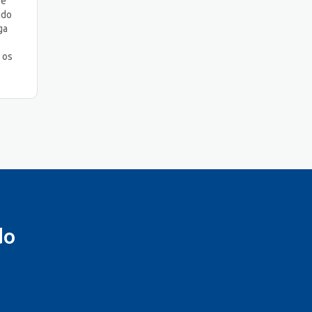
 e
ndo
ga
 os
do