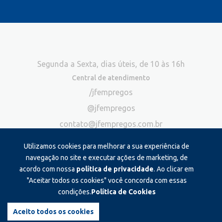
Segunda a Sexta, dias úteis, de 10 às 16h
Central de atendimento
/jfempregos
@jfempregos
contato@jfempregos.com.br
(32) 98415-3518*
Utilizamos cookies para melhorar a sua experiência de
Publicidade
navegação no site e executar ações de marketing, de
acordo com nossa
política de privacidade
. Ao clicar em
*Exclusivo para atendimento via chat. Não atendemos ligações neste
canal
"Aceitar todos os cookies" você concorda com essas
condições.
Política de Cookies
Produzido e administrado por:
Aceito todos os cookies
©2026 JF Empregos. Todos os direitos reservados