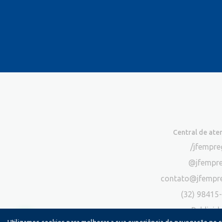
Central de at
/jfempr
@jfempr
contato@jfempr
(32) 98415
Publicid