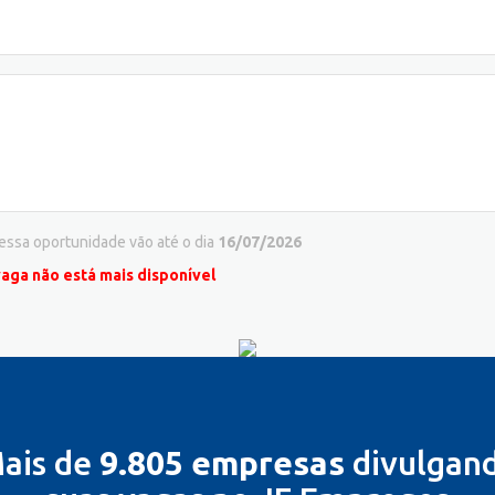
 essa oportunidade vão até o dia
16/07/2026
vaga não está mais disponível
ais de
9.805 empresas
divulgan