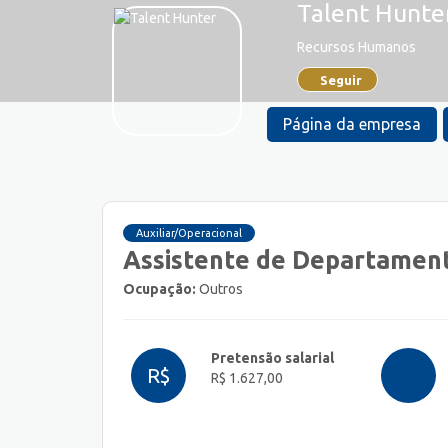
Talent Hunte
Recursos Humanos
Seguir
Página da empresa
Auxiliar/Operacional
Assistente de Departamento
Ocupação:
Outros
Pretensão salarial
R$
R$ 1.627,00