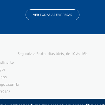
VER TODAS AS EMPRESAS
Segunda a Sexta, dias úteis, de 10 às 16h
endimento
egos
egos
egos.com.br
-3518*
ade