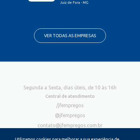
Juiz de Fora - MG
VER TODAS AS EMPRESAS
Segunda a Sexta, dias úteis, de 10 às 16h
Central de atendimento
/jfempregos
@jfempregos
contato@jfempregos.com.br
(32) 98415-3518*
Utilizamos cookies para melhorar a sua experiência de