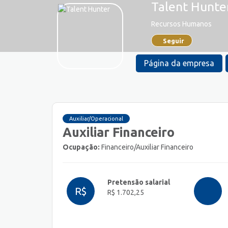
Talent Hunte
Recursos Humanos
Seguir
Página da empresa
Auxiliar/Operacional
Auxiliar Financeiro
Ocupação:
Financeiro/Auxiliar Financeiro
Pretensão salarial
R$
R$ 1.702,25