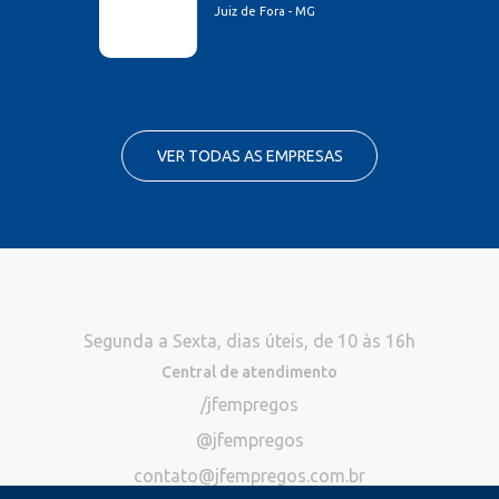
Juiz de Fora - MG
VER TODAS AS EMPRESAS
Segunda a Sexta, dias úteis, de 10 às 16h
Central de atendimento
/jfempregos
@jfempregos
contato@jfempregos.com.br