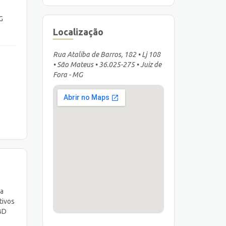
G
Localização
Rua Ataliba de Barros, 182 • Lj 108
• São Mateus • 36.025-275 • Juiz de
Fora - MG
sa
tivos
 BD