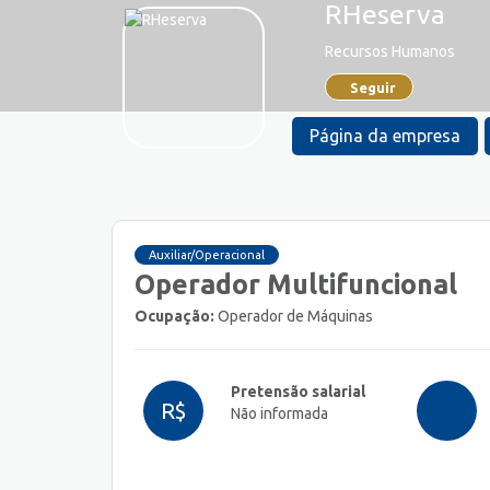
RHeserva
Recursos Humanos
Seguir
Página da empresa
Auxiliar/Operacional
Operador Multifuncional
Ocupação:
Operador de Máquinas
Pretensão salarial
R$
Não informada