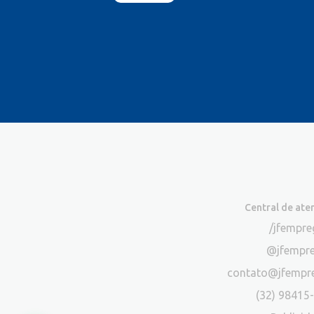
Central de at
/jfempr
@jfempr
contato@jfempr
(32) 98415