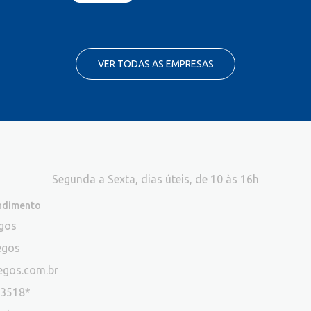
VER TODAS AS EMPRESAS
Segunda a Sexta, dias úteis, de 10 às 16h
endimento
egos
egos
egos.com.br
-3518*