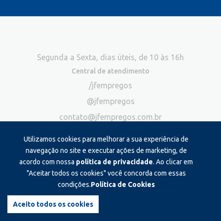
Segunda a Sexta, dias úteis, de 10 às 16h
Central de atendimento
/jfempregos
@jfempregos
contato@jfempregos.com.br
(32) 98415-3518*
Utilizamos cookies para melhorar a sua experiência de
Publicidade
navegação no site e executar ações de marketing, de
acordo com nossa
política de privacidade
. Ao clicar em
*Exclusivo para atendimento via chat. Não atendemos ligações neste
canal
"Aceitar todos os cookies" você concorda com essas
condições.
Política de Cookies
Produzido e administrado por:
Aceito todos os cookies
©2026 JF Empregos. Todos os direitos reservados