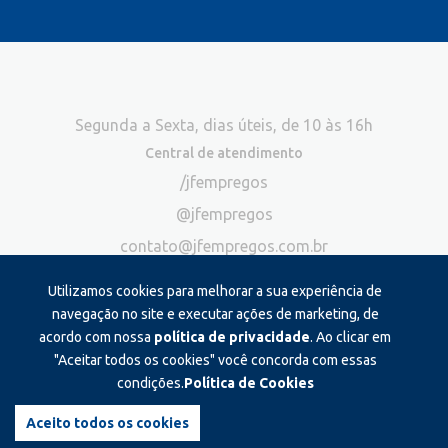
Segunda a Sexta, dias úteis, de 10 às 16h
Central de atendimento
/jfempregos
@jfempregos
contato@jfempregos.com.br
(32) 98415-3518*
Utilizamos cookies para melhorar a sua experiência de
Publicidade
navegação no site e executar ações de marketing, de
acordo com nossa
política de privacidade
. Ao clicar em
*Exclusivo para atendimento via chat. Não atendemos ligações neste
canal
"Aceitar todos os cookies" você concorda com essas
condições.
Política de Cookies
Produzido e administrado por:
Aceito todos os cookies
©2026 JF Empregos. Todos os direitos reservados