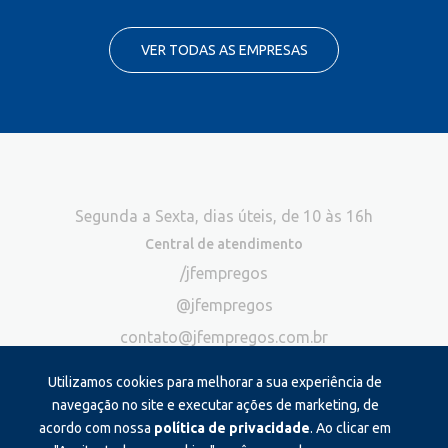
VER TODAS AS EMPRESAS
Segunda a Sexta, dias úteis, de 10 às 16h
Central de atendimento
/jfempregos
@jfempregos
contato@jfempregos.com.br
(32) 98415-3518*
Utilizamos cookies para melhorar a sua experiência de
Publicidade
navegação no site e executar ações de marketing, de
acordo com nossa
política de privacidade
. Ao clicar em
*Exclusivo para atendimento via chat. Não atendemos ligações neste