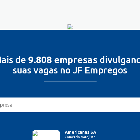
ais de
9.808 empresas
divulgan
suas vagas no JF Empregos
Americanas SA
Comércio Varejista