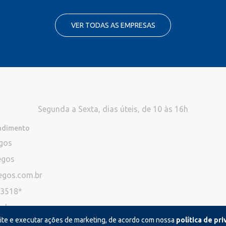
VER TODAS AS EMPRESAS
Segunda a Sexta, dias úteis, de 10 às 16h
endimento
egos
egos
egos.com.br
-3518*
ade
site e executar ações de marketing, de acordo com nossa
política de pr
ão atendemos ligações neste canal