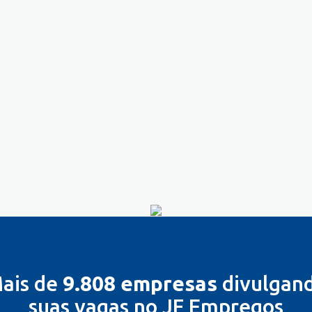
ais de
9.808 empresas
divulgan
suas vagas no JF Empregos