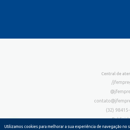
Central de at
/jfempr
@jfempr
contato@jfempr
(32) 98415
Publicid
Utilizamos cookies para melhorar a sua experiência de navegação no 
*Exclusivo para atendimento via chat. N