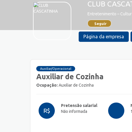
CLUB CASCA
Entretenimento – Cultur
Seguir
Página da empresa
Auxiliar/Operacional
Auxiliar de Cozinha
Ocupação:
Auxiliar de Cozinha
Pretensão salarial
R$
Não informada