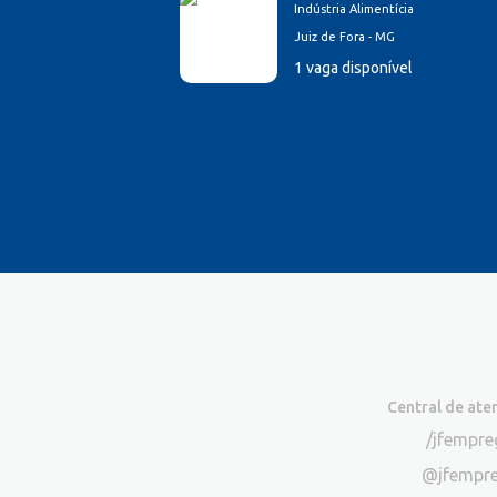
Indústria Alimentícia
Juiz de Fora - MG
1 vaga disponível
Central de at
/jfempr
@jfempr