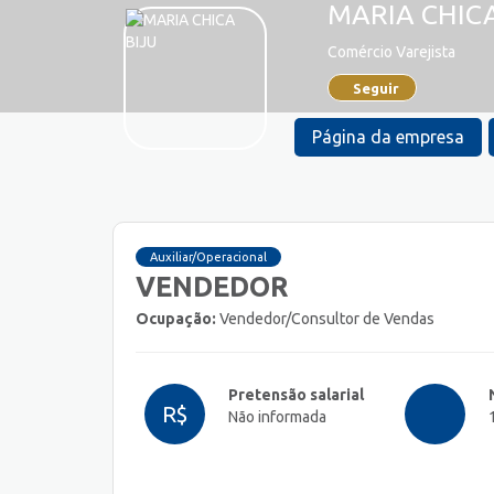
MARIA CHICA
Comércio Varejista
Seguir
Página da empresa
Auxiliar/Operacional
VENDEDOR
Ocupação:
Vendedor/Consultor de Vendas
Pretensão salarial
R$
Não informada