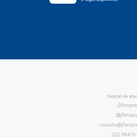
Central de at
/jfempr
@jfempr
contato@jfempr
(32) 98415