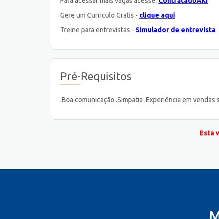
Para acessar mais vagas acesse:
ContratadoAKI
Gere um Curriculo Gratis -
clique aqui
Treine para entrevistas -
Simulador de entrevista
Pré-Requisitos
.Boa comunicação .Simpatia .Experiência em vendas se
Esta 
M