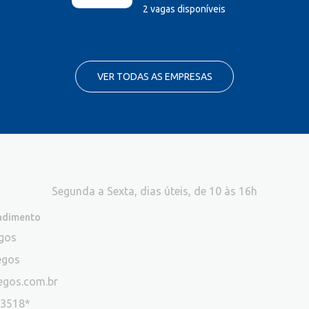
2 vagas disponíveis
VER TODAS AS EMPRESAS
Segunda a Sexta, dias úteis, de 10 às 16h
endimento
egos
egos
egos.com.br
-3518*