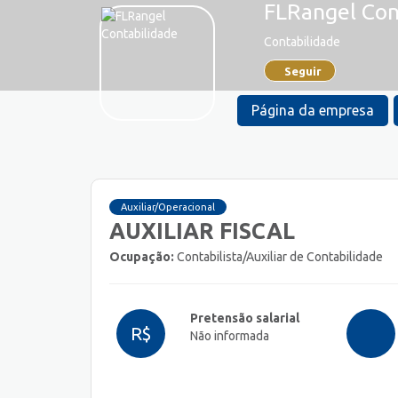
FLRangel Con
Contabilidade
Seguir
Página da empresa
Auxiliar/Operacional
AUXILIAR FISCAL
Ocupação:
Contabilista/Auxiliar de Contabilidade
Pretensão salarial
R$
Não informada