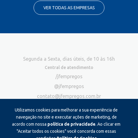
VER TODAS AS EMPRESAS
Segunda a Sexta, dias úteis, de 10 às 16h
Central de atendimento
/jfempregos
@jfempregos
contato@jfempregos.com.br
(32) 98415-3518*
Utilizamos cookies para melhorar a sua experiência de
Publicidade
navegação no site e executar ações de marketing, de
acordo com nossa
política de privacidade
. Ao clicar em
*Exclusivo para atendimento via chat. Não atendemos ligações neste
canal
"Aceitar todos os cookies" você concorda com essas