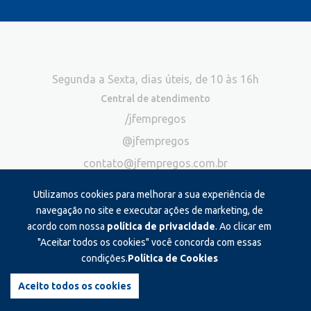
Segunda a Sexta, dias úteis, de 10 às 16h
Central de atendimento
/jfempregos
@jfempregos
contato@jfempregos.com.br
(32) 98415-3518*
Utilizamos cookies para melhorar a sua experiência de
Publicidade
navegação no site e executar ações de marketing, de
acordo com nossa
política de privacidade
. Ao clicar em
*Exclusivo para atendimento via chat. Não atendemos ligações neste
canal
"Aceitar todos os cookies" você concorda com essas
condições.
Política de Cookies
Produzido e administrado por:
Aceito todos os cookies
©2026 JF Empregos. Todos os direitos reservados