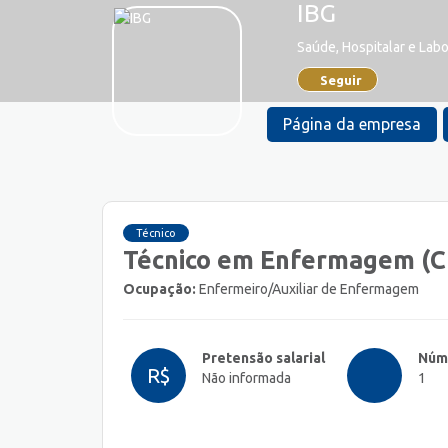
IBG
Saúde, Hospitalar e Labo
Seguir
Página da empresa
Técnico
Técnico em Enfermagem (C
Ocupação:
Enfermeiro/Auxiliar de Enfermagem
Pretensão salarial
Núm
R$
Não informada
1