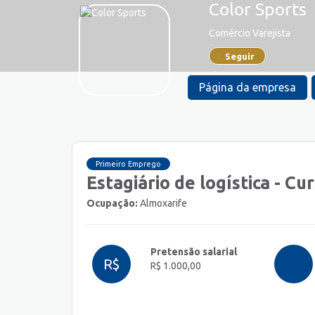
Color Sports
Comércio Varejista
Seguir
Página da empresa
Primeiro Emprego
Estagiário de logística - C
Ocupação:
Almoxarife
Pretensão salarial
R$
R$ 1.000,00