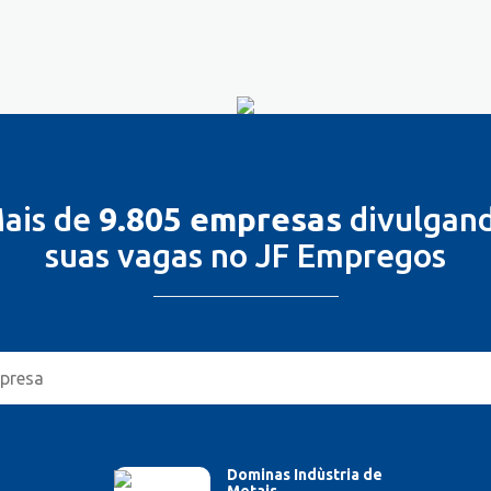
ais de
9.805 empresas
divulgan
suas vagas no JF Empregos
Dominas Indùstria de
Metais