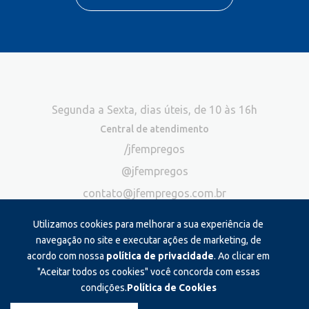
Segunda a Sexta, dias úteis, de 10 às 16h
Central de atendimento
/jfempregos
@jfempregos
contato@jfempregos.com.br
(32) 98415-3518*
Utilizamos cookies para melhorar a sua experiência de
Publicidade
navegação no site e executar ações de marketing, de
acordo com nossa
política de privacidade
. Ao clicar em
*Exclusivo para atendimento via chat. Não atendemos ligações neste
canal
"Aceitar todos os cookies" você concorda com essas
condições.
Política de Cookies
Produzido e administrado por: