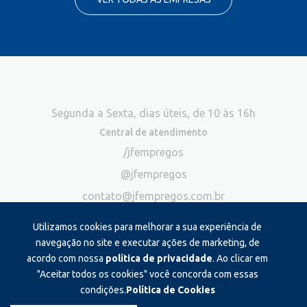
Segunda a Sexta, dias úteis, de 10 às 16h
Central de atendimento
/jfempregos
@jfempregos
contato@jfempregos.com.br
(32) 98415-3518*
Utilizamos cookies para melhorar a sua experiência de
Publicidade
navegação no site e executar ações de marketing, de
acordo com nossa
política de privacidade
. Ao clicar em
*Exclusivo para atendimento via chat. Não atendemos ligações neste
canal
"Aceitar todos os cookies" você concorda com essas
condições.
Política de Cookies
Produzido e administrado por: